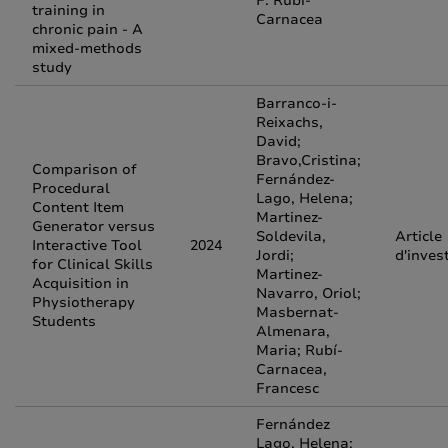
F. Rubí-
training in
Carnacea
chronic pain - A
mixed-methods
study
Barranco-i-
Reixachs,
David;
Bravo,Cristina;
Comparison of
Fernández-
Procedural
Lago, Helena;
Content Item
Martinez-
Generator versus
Soldevila,
Article
Interactive Tool
2024
Jordi;
d'inves
for Clinical Skills
Martinez-
Acquisition in
Navarro, Oriol;
Physiotherapy
Masbernat-
Students
Almenara,
Maria; Rubí-
Carnacea,
Francesc
Fernández
Lago, Helena;