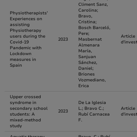
Climent Sanz,
Carolina;
Physiotherapists'
Bravo,
Experiences on
Cristina;
assisting
Bosch Barceló,
Physiotherapy
Pere;
users during the
Article
2023
Masbernat
Covid-19
d'inves
Almenara
Pandemic with
María,
Lockdown
Sanjuan
measures in
Sánchez,
Spain
Daniel;
Briones
Vozmediano,
Erica
Upper crossed
syndrome in
De La Iglesia
secondary school
L.; Bravo C.;
Article
2023
students: A
Rubí Carnacea
d'inves
mixed-method
F.
study
Aquatic therapy
Bravo, C.; Rubí