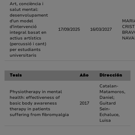
Art, conciència i
salut mental:
desenvolupament
d'un model
MARI
d'intervenció
CRIST
17/09/2025
16/03/2027
integral basat en
BRAV
actius artístics
NAVA
(percussió i cant)
per estudiants
universitaris
Tesis
Año
Dirección
Catalan-
Physiotherapy in mental
Matamoros,
health: effectiveness of
Daniel;
basic body awareness
2017
Guitard
therapy in patients
Sein-
suffering from fibromyalgia
Echaluce,
Luisa