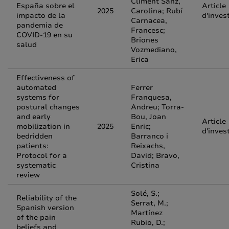
Climent Sanz,
España sobre el
Article
2025
Carolina; Rubí
impacto de la
d'inves
Carnacea,
pandemia de
Francesc;
COVID-19 en su
Briones
salud
Vozmediano,
Erica
Effectiveness of
automated
Ferrer
systems for
Franquesa,
postural changes
Andreu; Torra-
and early
Bou, Joan
Article
mobilization in
2025
Enric;
d'inves
bedridden
Barranco i
patients:
Reixachs,
Protocol for a
David; Bravo,
systematic
Cristina
review
Solé, S.;
Reliability of the
Serrat, M.;
Spanish version
Martínez
of the pain
Rubio, D.;
beliefs and