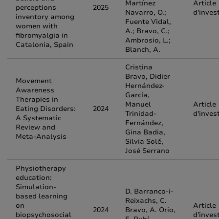
Martínez
Article
perceptions
2025
Navarro, O.;
d'inves
inventory among
Fuente Vidal,
women with
A.; Bravo, C.;
fibromyalgia in
Ambrosio, L.;
Catalonia, Spain
Blanch, A.
Cristina
Bravo, Didier
Movement
Hernández-
Awareness
García,
Therapies in
Manuel
Article
Eating Disorders:
2024
Trinidad-
d'inves
A Systematic
Fernández,
Review and
Gina Badia,
Meta-Analysis
Silvia Solé,
José Serrano
Physiotherapy
education:
Simulation-
D. Barranco-i-
based learning
Reixachs, C.
on
Article
2024
Bravo, A. Orio,
biopsychosocial
d'inves