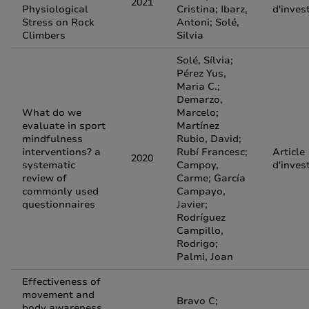
2021
Physiological
Cristina; Ibarz,
d'inves
Stress on Rock
Antoni; Solé,
Climbers
Silvia
Solé, Sílvia;
Pérez Yus,
Maria C.;
Demarzo,
What do we
Marcelo;
evaluate in sport
Martínez
mindfulness
Rubio, David;
interventions? a
Rubí Francesc;
Article
2020
systematic
Campoy,
d'inves
review of
Carme; García
commonly used
Campayo,
questionnaires
Javier;
Rodríguez
Campillo,
Rodrigo;
Palmi, Joan
Effectiveness of
movement and
Bravo C;
body awareness