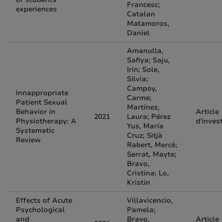
Francesc;
experiences
Catalan
Matamoros,
Daniel
Amanulla,
Safiya; Saju,
Irin; Sole,
Silvia;
Campoy,
Innappropriate
Carme;
Patient Sexual
Martínez,
Behavior in
Article
2021
Laura; Pérez
Physiotherapy: A
d'inves
Yus, María
Systematic
Cruz; Sitjà
Review
Rabert, Mercè;
Serrat, Mayte;
Bravo,
Cristina; Lo,
Kristin
Effects of Acute
Villavicencio,
Psychological
Pamela;
and
Bravo,
Article