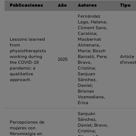
Publicaciones
Año
Autores
Tipo
Fernández
Lago, Helena;
Climent Sanz,
Carolina;
Lessons learned
Masbernat
from
Almenara,
physiotherapists
Maria; Bosch
working during
Barceló, Pere;
Article
2025
the COVID-19
Bravo,
d'inves
pandemic: a
Cristina;
qualitative
Sanjuan
approach.
Sánchez,
Daniel;
Briones
Vozmediano,
Erica
Sanjuán
Sánchez,
Percepciones de
Daniel; Bravo,
mujeres con
Cristina;
fibromialgia en