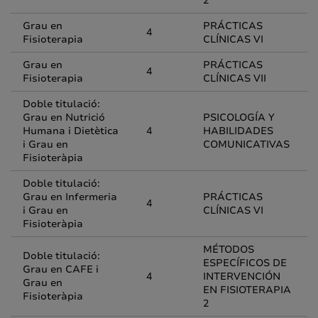
2
Grau en
PRÁCTICAS
4
Fisioterapia
CLÍNICAS VI
Grau en
PRÁCTICAS
4
Fisioterapia
CLÍNICAS VII
Doble titulació:
Grau en Nutrició
PSICOLOGÍA Y
Humana i Dietètica
4
HABILIDADES
i Grau en
COMUNICATIVAS
Fisioteràpia
Doble titulació:
Grau en Infermeria
PRÁCTICAS
4
i Grau en
CLÍNICAS VI
Fisioteràpia
MÉTODOS
Doble titulació:
ESPECÍFICOS DE
Grau en CAFE i
4
INTERVENCIÓN
Grau en
EN FISIOTERAPIA
Fisioteràpia
2