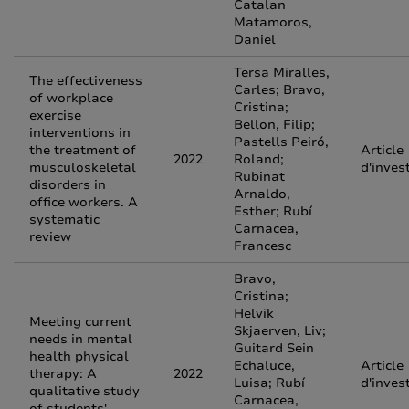
Catalan
Matamoros,
Daniel
Tersa Miralles,
The effectiveness
Carles; Bravo,
of workplace
Cristina;
exercise
Bellon, Filip;
interventions in
Pastells Peiró,
the treatment of
Article
2022
Roland;
musculoskeletal
d'inves
Rubinat
disorders in
Arnaldo,
office workers. A
Esther; Rubí
systematic
Carnacea,
review
Francesc
Bravo,
Cristina;
Helvik
Meeting current
Skjaerven, Liv;
needs in mental
Guitard Sein
health physical
Echaluce,
Article
therapy: A
2022
Luisa; Rubí
d'inves
qualitative study
Carnacea,
of students'