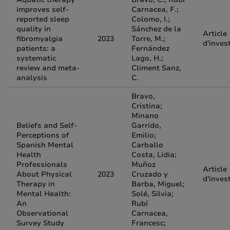
improves self-
Carnacea, F.;
reported sleep
Colomo, I.;
quality in
Sánchez de la
Article
fibromyalgia
2023
Torre, M.;
d'inves
patients: a
Fernández
systematic
Lago, H.;
review and meta-
Climent Sanz,
analysis
C.
Bravo,
Cristina;
Minano
Beliefs and Self-
Garrido,
Perceptions of
Emilio;
Spanish Mental
Carballo
Health
Costa, Lidia;
Professionals
Muñoz
Article
About Physical
2023
Cruzado y
d'inves
Therapy in
Barba, Miguel;
Mental Health:
Solé, Silvia;
An
Rubí
Observational
Carnacea,
Survey Study
Francesc;