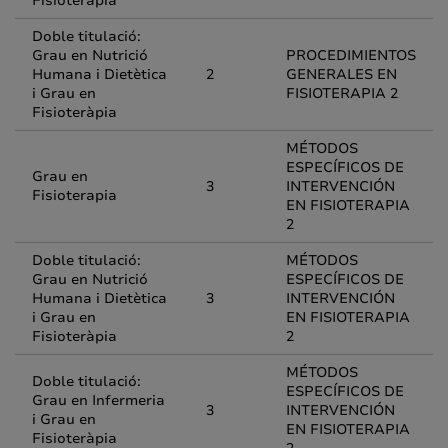
Fisioteràpia
Doble titulació:
Grau en Nutrició
PROCEDIMIENTOS
Humana i Dietètica
2
GENERALES EN
i Grau en
FISIOTERAPIA 2
Fisioteràpia
MÉTODOS
ESPECÍFICOS DE
Grau en
3
INTERVENCIÓN
Fisioterapia
EN FISIOTERAPIA
2
Doble titulació:
MÉTODOS
Grau en Nutrició
ESPECÍFICOS DE
Humana i Dietètica
3
INTERVENCIÓN
i Grau en
EN FISIOTERAPIA
Fisioteràpia
2
MÉTODOS
Doble titulació:
ESPECÍFICOS DE
Grau en Infermeria
3
INTERVENCIÓN
i Grau en
EN FISIOTERAPIA
Fisioteràpia