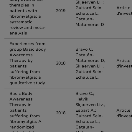
Skjaerven LH;
therapies in
Guitard Sein-
Article
patients with
2019
Echaluce L;
d'inves
fibromyalgia: a
Catalan-
systematic
Matamoros D
review and meta-
analysis
Experiences from
group Basic Body
Bravo C,
Awareness
Catalán-
Therapy by
Matamoros D,
Article
2018
patients
Skjaerven LH,
d'inves
suffering from
Guitard Sein-
fibromyalgia: a
Echaluce L.
qualitative study
Basic Body
Bravo C.;
Awareness
Helvik
Therapy in
Skjaerven Liv.,
patients
Espart A.;
Article
2018
suffering from
Guitard Sein-
d'inves
fibromyalgia: A
Echaluce L.;
randomized
Catalan-