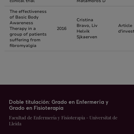
clinical trial
Matamoros D
The effectiveness
of Basic Body
Cristina
Awareness
Bravo, Liv
Article
Therapy in a
2016
Helvik
d'inves
group of patients
Sjkaerven
suffering from
fibromyalgia
Doble titulación: Grado en Enfermería y
Grado en Fisioterapia
Facultad de Enfermería y Fisioterapia - Universitat de
Lleida