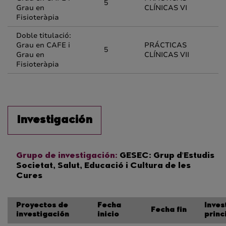
5
Grau en
CLÍNICAS VI
Fisioteràpia
Doble titulació:
Grau en CAFE i
PRÁCTICAS
5
Grau en
CLÍNICAS VII
Fisioteràpia
Investigación
Grupo de investigación:
GESEC: Grup d'Estudis
Societat, Salut, Educació i Cultura de les
Cures
Proyectos de
Fecha
Inves
Fecha fin
investigación
inicio
princ