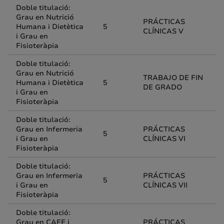
Doble titulació:
Grau en Nutrició
PRÁCTICAS
Humana i Dietètica
5
CLÍNICAS V
i Grau en
Fisioteràpia
Doble titulació:
Grau en Nutrició
TRABAJO DE FIN
Humana i Dietètica
5
DE GRADO
i Grau en
Fisioteràpia
Doble titulació:
Grau en Infermeria
PRÁCTICAS
5
i Grau en
CLÍNICAS VI
Fisioteràpia
Doble titulació:
Grau en Infermeria
PRÁCTICAS
5
i Grau en
CLÍNICAS VII
Fisioteràpia
Doble titulació:
Grau en CAFE i
PRÁCTICAS