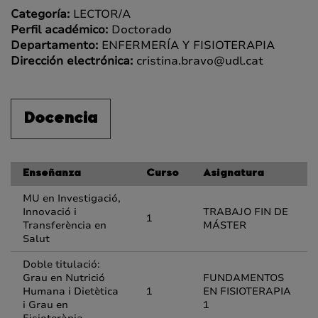
Categoría:
LECTOR/A
Perfil académico:
Doctorado
Departamento:
ENFERMERÍA Y FISIOTERAPIA
Dirección electrónica:
cristina.bravo@udl.cat
Docencia
Enseñanza
Curso
Asignatura
MU en Investigació,
Innovació i
TRABAJO FIN DE
1
Transferència en
MÁSTER
Salut
Doble titulació:
Grau en Nutrició
FUNDAMENTOS
Humana i Dietètica
1
EN FISIOTERAPIA
i Grau en
1