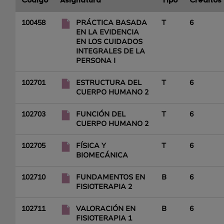
Código
Asignatura
Tipo
Créditos
100458
PRÁCTICA BASADA
T
6
EN LA EVIDENCIA
EN LOS CUIDADOS
INTEGRALES DE LA
PERSONA I
102701
ESTRUCTURA DEL
T
6
CUERPO HUMANO 2
102703
FUNCIÓN DEL
T
6
CUERPO HUMANO 2
102705
FÍSICA Y
T
6
BIOMECÁNICA
102710
FUNDAMENTOS EN
B
6
FISIOTERAPIA 2
102711
VALORACIÓN EN
B
6
FISIOTERAPIA 1