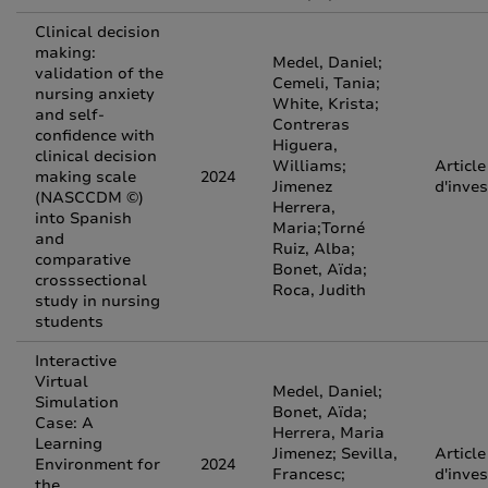
Clinical decision
making:
Medel, Daniel;
validation of the
Cemeli, Tania;
nursing anxiety
White, Krista;
and self-
Contreras
confidence with
Higuera,
clinical decision
Williams;
Article
making scale
2024
Jimenez
d'inves
(NASCCDM ©)
Herrera,
into Spanish
Maria;Torné
and
Ruiz, Alba;
comparative
Bonet, Aïda;
crosssectional
Roca, Judith
study in nursing
students
Interactive
Virtual
Medel, Daniel;
Simulation
Bonet, Aïda;
Case: A
Herrera, Maria
Learning
Jimenez; Sevilla,
Article
Environment for
2024
Francesc;
d'inves
the