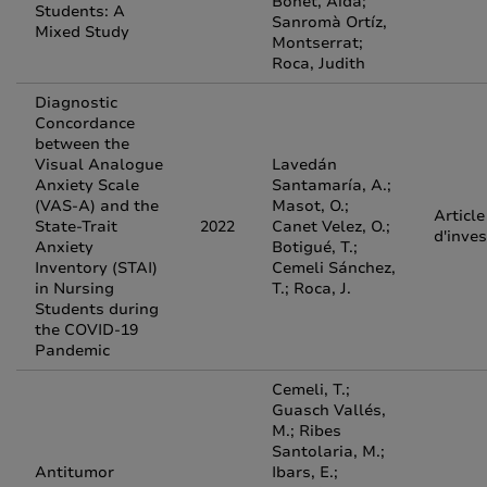
Bonet, Aida;
Students: A
Sanromà Ortíz,
Mixed Study
Montserrat;
Roca, Judith
Diagnostic
Concordance
between the
Visual Analogue
Lavedán
Anxiety Scale
Santamaría, A.;
(VAS-A) and the
Masot, O.;
Article
State-Trait
2022
Canet Velez, O.;
d'inves
Anxiety
Botigué, T.;
Inventory (STAI)
Cemeli Sánchez,
in Nursing
T.; Roca, J.
Students during
the COVID-19
Pandemic
Cemeli, T.;
Guasch Vallés,
M.; Ribes
Santolaria, M.;
Antitumor
Ibars, E.;