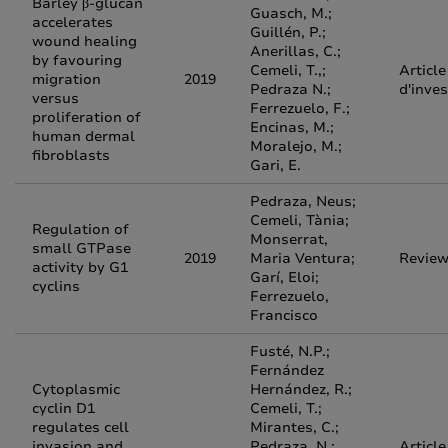
Barley β-glucan
Guasch, M.;
accelerates
Guillén, P.;
wound healing
Anerillas, C.;
by favouring
Cemeli, T.,;
Article
migration
2019
Pedraza N.;
d'inves
versus
Ferrezuelo, F.;
proliferation of
Encinas, M.;
human dermal
Moralejo, M.;
fibroblasts
Gari, E.
Pedraza, Neus;
Cemeli, Tània;
Regulation of
Monserrat,
small GTPase
2019
Maria Ventura;
Revie
activity by G1
Garí, Eloi;
cyclins
Ferrezuelo,
Francisco
Fusté, N.P.;
Fernández
Cytoplasmic
Hernández, R.;
cyclin D1
Cemeli, T.;
regulates cell
Mirantes, C.;
invasion and
Pedraza, N.;
Article