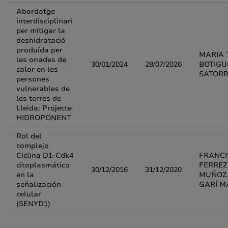
Abordatge
interdisciplinari
per mitigar la
deshidratació
produïda per
MARIA 
les onades de
30/01/2024
28/07/2026
BOTIGU
calor en les
SATOR
persones
vulnerables de
les terres de
Lleida: Projecte
HIDROPONENT
Rol del
complejo
Ciclina D1-Cdk4
FRANCI
citoplasmático
FERREZ
30/12/2016
31/12/2020
en la
MUÑOZ,
señalización
GARÍ M
celular
(SENYD1)