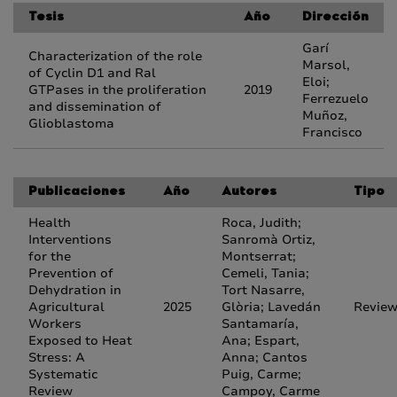
Tesis
Año
Dirección
Garí
Characterization of the role
Marsol,
of Cyclin D1 and Ral
Eloi;
GTPases in the proliferation
2019
Ferrezuelo
and dissemination of
Muñoz,
Glioblastoma
Francisco
Publicaciones
Año
Autores
Tipo
Health
Roca, Judith;
Interventions
Sanromà Ortiz,
for the
Montserrat;
Prevention of
Cemeli, Tania;
Dehydration in
Tort Nasarre,
Agricultural
2025
Glòria; Lavedán
Revie
Workers
Santamaría,
Exposed to Heat
Ana; Espart,
Stress: A
Anna; Cantos
Systematic
Puig, Carme;
Review
Campoy, Carme