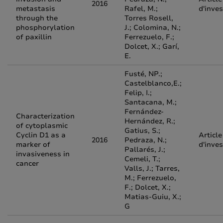
2016
metastasis
Rafel, M.;
d'inves
through the
Torres Rosell,
phosphorylation
J.; Colomina, N.;
of paxillin
Ferrezuelo, F.;
Dolcet, X.; Garí,
E.
Fusté, NP.;
Castelblanco,E.;
Felip, I.;
Santacana, M.;
Fernández-
Characterization
Hernández, R.;
of cytoplasmic
Gatius, S.;
Cyclin D1 as a
Article
2016
Pedraza, N.;
marker of
d'inves
Pallarés, J.;
invasiveness in
Cemeli, T.;
cancer
Valls, J.; Tarres,
M.; Ferrezuelo,
F.; Dolcet, X.;
Matias-Guiu, X.;
G