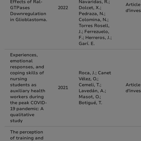
Effects of Ral-
Navaridas, R.;
Article
GTPases
2022
Dolcet, X.;
d'inves
Downregulation
Pedraza, N.;
in Glioblastoma.
Colomina, N.;
Torres Rosell,
J.; Ferrezuelo,
F.; Herreros, J.;
Garí. E.
Experiences,
emotional
responses, and
coping skills of
Roca, J.; Canet
nursing
Vélez, O.;
students as
Cemeli, T.;
Article
2021
auxiliary health
Lavedán, A.;
d'inves
workers during
Masot, O.;
the peak COVID‐
Botigué, T.
19 pandemic: A
qualitative
study
The perception
of training and