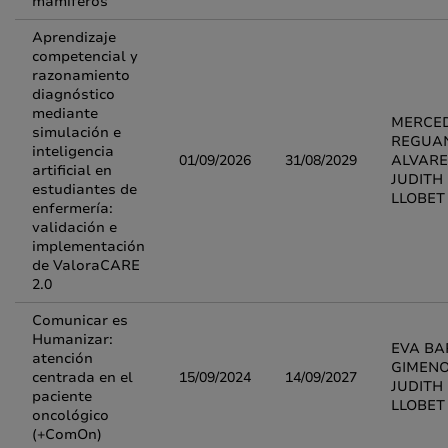
mamíferos
Aprendizaje
competencial y
razonamiento
diagnóstico
mediante
MERCE
simulación e
REGUA
inteligencia
01/09/2026
31/08/2029
ALVARE
artificial en
JUDITH
estudiantes de
LLOBET
enfermería:
validación e
implementación
de ValoraCARE
2.0
Comunicar es
Humanizar:
EVA BA
atención
GIMENO
centrada en el
15/09/2024
14/09/2027
JUDITH
paciente
LLOBET
oncológico
(+ComOn)