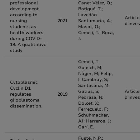
professional
Canet Vélez, O.;
development
Botigué, T.;
according to
Lavedán
Article
nursing
2021
Santamaría, A.;
d'inves
students as
Masot, O.;
health workers
Cemeli, T.; Roca,
during COVID-
J.
19: A qualitative
study
Cemeli, T;
Guasch, M;
Nàger, M; Felip,
I; Cambray, S;
Cytoplasmic
Santacana, M;
Cyclin D1
Gatius, S;
Article
regulates
2019
Pedraza, N;
d'inves
glioblastoma
Dolcet, X;
dissemination.
Ferrezuelo, F;
Schuhmacher,
AJ; Herreros, J;
Garí, E.
Fusté. N.P.;