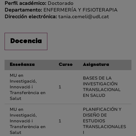
Perfil académico:
Doctorado
Departamento:
ENFERMERÍA Y FISIOTERAPIA
Dirección electrónica:
tania.cemeli@udl.cat
Docencia
Enseñanza
Curso
Asignatura
MU en
BASES DE LA
Investigació,
INVESTIGACIÓN
Innovació i
1
TRANSLACIONAL
Transferència en
EN SALUD
Salut
MU en
PLANIFICACIÓN Y
Investigació,
DISEÑO DE
Innovació i
1
ESTUDIOS
Transferència en
TRANSLACIONALES
Salut
I