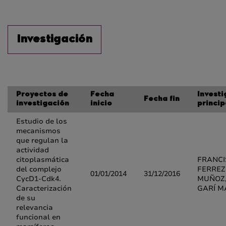
Investigación
Proyectos de
Fecha
Invest
Fecha fin
investigación
inicio
princip
Estudio de los
mecanismos
que regulan la
actividad
citoplasmática
FRANCI
del complejo
FERREZ
01/01/2014
31/12/2016
CycD1-Cdk4.
MUÑOZ,
Caracterización
GARÍ M
de su
relevancia
funcional en