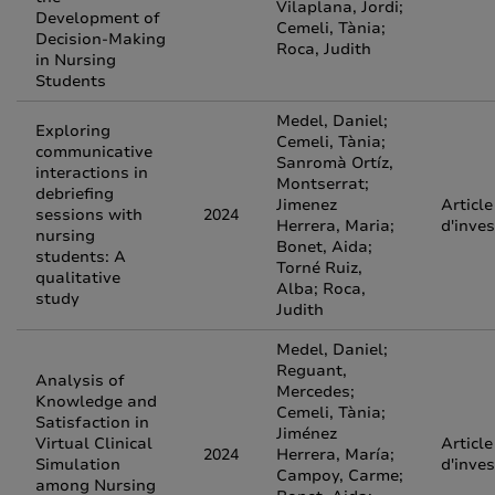
Vilaplana, Jordi;
Development of
Cemeli, Tània;
Decision-Making
Roca, Judith
in Nursing
Students
Medel, Daniel;
Exploring
Cemeli, Tània;
communicative
Sanromà Ortíz,
interactions in
Montserrat;
debriefing
Jimenez
Article
sessions with
2024
Herrera, Maria;
d'inves
nursing
Bonet, Aida;
students: A
Torné Ruiz,
qualitative
Alba; Roca,
study
Judith
Medel, Daniel;
Reguant,
Analysis of
Mercedes;
Knowledge and
Cemeli, Tània;
Satisfaction in
Jiménez
Virtual Clinical
Article
2024
Herrera, María;
Simulation
d'inves
Campoy, Carme;
among Nursing