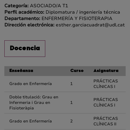
Categoría:
ASOCIADO/A T1
Perfil académico:
Diplomatura / ingeniería técnica
Departamento:
ENFERMERÍA Y FISIOTERAPIA
Dirección electrónica:
esther.garciacuadrat@udl.cat
Docencia
Enseñanza
Curso
Asignatura
PRÁCTICAS
Grado en Enfermería
1
CLÍNICAS I
Doble titulació: Grau en
PRÁCTICAS
Infermeria i Grau en
1
CLÍNICAS I
Fisioteràpia
PRÁCTICAS
Grado en Enfermería
2
CLÍNICAS II