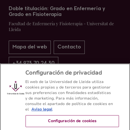
Doble titulación: Grado en Enfermería y
Grado en Fisioterapia
Facultad de Enfermería y Fisioterapia - Universitat de
Lleida
Mapa del web
Contacto
+34 973 70 24 30
Configuración de privacidad
El web de la Universidad de Lleida utiliza
cookies propias y de terceros para gestionar
sus preferencias con finalidades estadísticas
y de marketing. Para más información,
consulte el apartado de política de cookies en
el
Aviso legal
Configuración de cookies