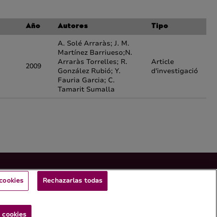
Año
Autores
Tipo
A. Solé Arraràs; J. M.
Martínez Barriueso;N.
Arraràs Torrelles; R.
Article
2009
González Rubió; Y.
d'investigació
Fauria Garcia; C.
Tamarit Sumalla
cookies
Rechazarlas todas
 cookies